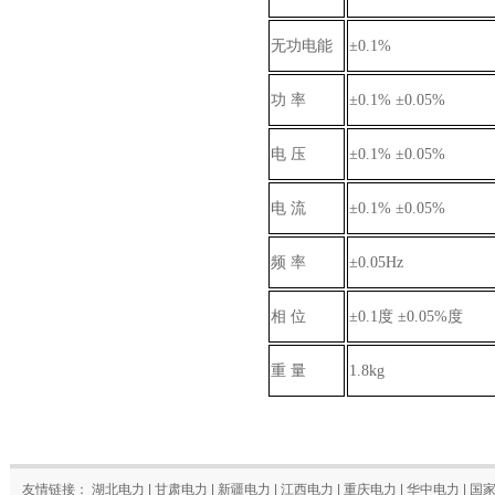
无功电能
±0.1%
功 率
±0.1% ±0.05%
电 压
±0.1% ±0.05%
电 流
±0.1% ±0.05%
频 率
±0.05Hz
相 位
±0.1度 ±0.05%度
重 量
1.8kg
友情链接：
湖北电力
|
甘肃电力
|
新疆电力
|
江西电力
|
重庆电力
|
华中电力
|
国