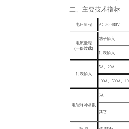
二、主要技术指标
电压量程
AC 30-480V
端子输入
电流量程
(一倍过载)
钳表输入
5A、20A
钳表输入
100A、500A、1
5A
电能脉冲常数
其它
频 率
45-55Hz