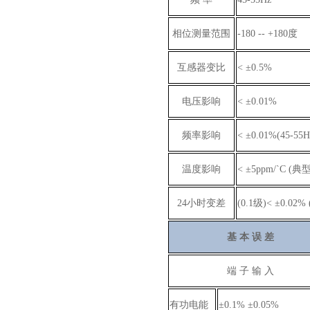
相位测量范围
-180 -- +180度
互感器变比
< ±0.5%
电压影响
< ±0.01%
频率影响
< ±0.01%(45-55H
温度影响
< ±5ppm/`C (典
24小时变差
(0.1级)< ±0.02%
基 本 误 差
端 子 输 入
有功电能
±0.1% ±0.05%